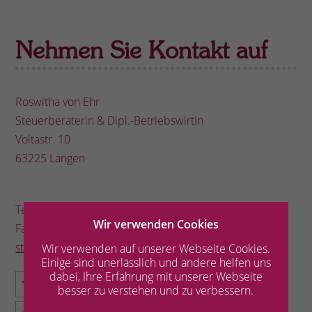
Nehmen Sie Kontakt auf
Roswitha von Ehr
Steuerberaterin & Dipl.-Betriebswirtin
Voltastr. 10
63225 Langen
Tel 0 61 03 / 2 79 48
Wir verwenden Cookies
Fax 0 61 03 / 5 15 98
steuerberater@von-ehr.de
Wir verwenden auf unserer Webseite Cookies.
Einige sind unerlässlich und andere helfen uns
dabei, Ihre Erfahrung mit unserer Webseite
besser zu verstehen und zu verbessern.