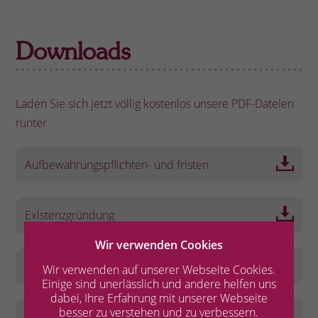
Downloads
Laden Sie sich jetzt völlig kostenlos unsere PDF-Dateien
runter
Aufbewahrungspflichten- und fristen
Existenzgründung
Wir verwenden Cookies
Unternehmensnachfolge
Wir verwenden auf unserer Webseite Cookies.
Einige sind unerlässlich und andere helfen uns
dabei, Ihre Erfahrung mit unserer Webseite
besser zu verstehen und zu verbessern.
Welche Unternehmensform ist die richtige für mein